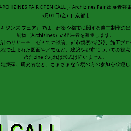
ARCHIZINES FAIR OPEN CALL ／Archizines Fair 出展者募
5月01日(金)
  |  
京都市
キジンズ フェア』では、建築や都市に関する自主制作の
刷物（Archizines）の出展者を募集します。
設計のリサーチ、ゼミでの議論、都市観察の記録、施工プロ
過程で生まれた図面やメモなど、建築や都市についての視点
めたzineであれば形式は問いません。
、建築家、研究者など、さまざまな立場の方の参加を歓迎し