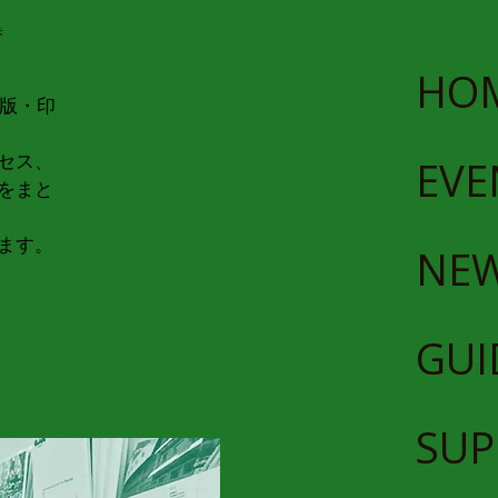
集
HO
出版・印
セス、
EVE
をまと
ます。
NE
GUI
SUP