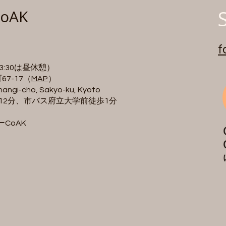
oAK
f
~13:30は昼休憩）
7-17（
MAP
）
i-cho, Sakyo-ku, Kyoto
歩12分、市バス府立大学前徒歩1分
ーCoAK