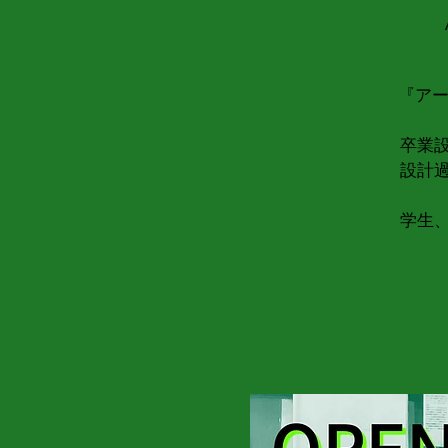
『アー
卒業
設計
学生