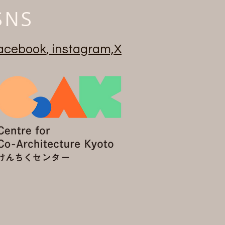
SNS
acebook
,
instagram,
X