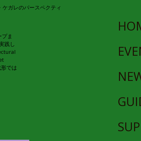
レ・ケ・ケガレのパースペクティ
HO
ープま
実践し
EVE
ural
et
成形では
NE
GUI
SUP