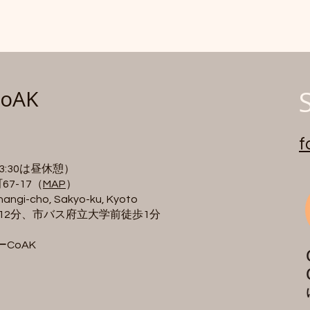
oAK
f
~13:30は昼休憩）
7-17（
MAP
）
i-cho, Sakyo-ku, Kyoto
歩12分、市バス府立大学前徒歩1分
ーCoAK