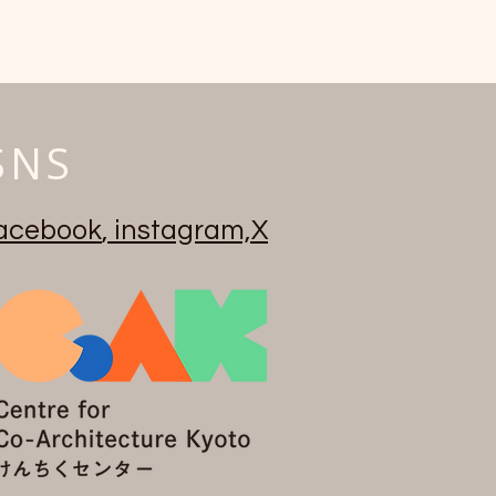
SNS
acebook
,
instagram,
X