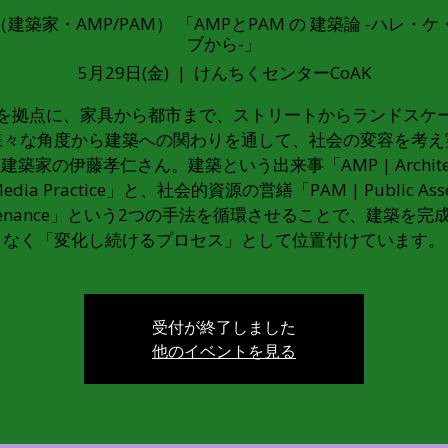
孝仁（建築家・AMP/PAM） 「AMPとPAM の 建築論 -ハ
ブから-」
5月29日(金)
  |  
けんちくセンターCoAK
を拠点に、家具から都市まで、ストリートからランドスケ
様々な角度から建築への関わりを通して、社会の変容を考え
建築家の伊藤孝仁さん。建築という出来事「AMP | Architect
edia Practice」と、社会的資源の営繕「PAM | Public Ass
ntenance」という2つの手法を循環させることで、建築を完
なく「変化し続けるプロセス」として位置付けています。
受付が終了しました
他のイベントを見る