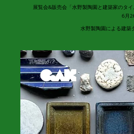
展覧会&販売会「水野製陶園と建築家のタイルづくり-
6月2
水野製陶園による建築