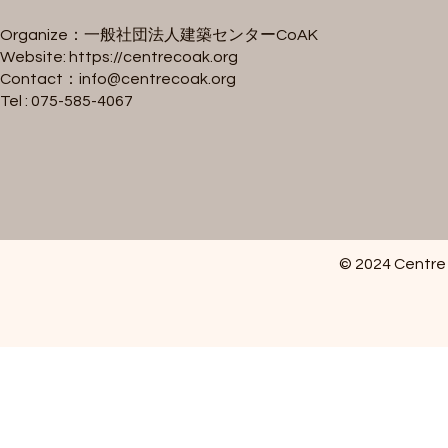
Organize：一般社団法人建築センターCoAK
Website:
https://centrecoak.org
Contact：
info@centrecoak.org
Tel : 075-585-4067
© 2024 Centre 