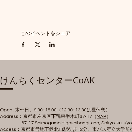
このイベントをシェア
​けんちくセンターCoAK
Open : 木〜日、9:30~18:00（12:30~13:30は昼休憩）
Address：京都市左京区下鴨東半木町67-17（
MAP
）
67-17 Shimogamo Higashihangi-cho, Sakyo-ku, Ky
Access：京都市営地下鉄北山駅徒歩12分、市バス府立大学前